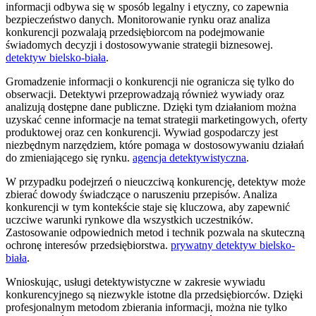
informacji odbywa się w sposób legalny i etyczny, co zapewnia
bezpieczeństwo danych. Monitorowanie rynku oraz analiza
konkurencji pozwalają przedsiębiorcom na podejmowanie
świadomych decyzji i dostosowywanie strategii biznesowej.
detektyw bielsko-biała
.
Gromadzenie informacji o konkurencji nie ogranicza się tylko do
obserwacji. Detektywi przeprowadzają również wywiady oraz
analizują dostępne dane publiczne. Dzięki tym działaniom można
uzyskać cenne informacje na temat strategii marketingowych, oferty
produktowej oraz cen konkurencji. Wywiad gospodarczy jest
niezbędnym narzędziem, które pomaga w dostosowywaniu działań
do zmieniającego się rynku.
agencja detektywistyczna
.
W przypadku podejrzeń o nieuczciwą konkurencję, detektyw może
zbierać dowody świadczące o naruszeniu przepisów. Analiza
konkurencji w tym kontekście staje się kluczowa, aby zapewnić
uczciwe warunki rynkowe dla wszystkich uczestników.
Zastosowanie odpowiednich metod i technik pozwala na skuteczną
ochronę interesów przedsiębiorstwa.
prywatny detektyw bielsko-
biała
.
Wnioskując, usługi detektywistyczne w zakresie wywiadu
konkurencyjnego są niezwykle istotne dla przedsiębiorców. Dzięki
profesjonalnym metodom zbierania informacji, można nie tylko