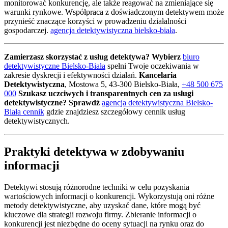
monitorować konkurencję, ale także reagować na zmieniające się
warunki rynkowe. Współpraca z doświadczonym detektywem może
przynieść znaczące korzyści w prowadzeniu działalności
gospodarczej.
agencja detektywistyczna bielsko-biała
.
Zamierzasz skorzystać z usług detektywa? Wybierz
biuro
detektywistyczne Bielsko-Biała
spełni Twoje oczekiwania w
zakresie dyskrecji i efektywności działań.
Kancelaria
Detektywistyczna
, Mostowa 5, 43-300 Bielsko-Biała,
+48 500 675
000
Szukasz uczciwych i transparentnych cen za usługi
detektywistyczne? Sprawdź
agencja detektywistyczna Bielsko-
Biała cennik
gdzie znajdziesz szczegółowy cennik usług
detektywistycznych.
Praktyki detektywa w zdobywaniu
informacji
Detektywi stosują różnorodne techniki w celu pozyskania
wartościowych informacji o konkurencji. Wykorzystują oni różne
metody detektywistyczne, aby uzyskać dane, które mogą być
kluczowe dla strategii rozwoju firmy. Zbieranie informacji o
konkurencji jest niezbędne do oceny sytuacji na rynku oraz do