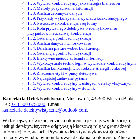
Wywiad konkurencyjny jako strategia biznesowa
Metody pozyskiwania informacji
Analiza zebranych danych
Przykłady wykorzystania wywiadu konkurencyjnego
Nieuczciwa konkurencja i jej formy
Rola prywatnego detektywa w identyfikowaniu
przypadków nieuczciwej konkurencji
Gwarancja poufności i dyskrecji
Analiza danych i wnioskowanie
Działania prawne wobec konkurencji
Gwarancja poufności i dyskrecji
Efektywne metody zbierania informacji
Wykorzystanie technologii w wywiadzie konkurencyjnym
Analiza konkurencji w kontekście strategii rynkowej
Znaczenie etyki w pracy detektywa
Najczęściej zadawane pytania
Wywiad konkurencyjny w usługach detektywistycznych
Wywiad konkurencyjny – słownik
Kancelaria Detektywistyczna
, Mostowa 5, 43-300 Bielsko-Biała.
Tel:
+48 500 675 000
, Email:
kancelaria.detektywistyczna@outlook.com
.
W dzisiejszym świecie, gdzie konkurencja jest niezwykle zacięta,
usługi detektywistyczne odgrywają kluczową rolę w gromadzeniu
informacji o rywalach. Prywatny detektyw wykorzystuje różne
metody wywiadu, by monitorować działania konkurencji. Zbieranie