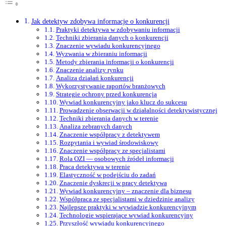
Jak detektyw zdobywa informacje o konkurencji
Praktyki detektywa w zdobywaniu informacji
Techniki zbierania danych o konkurencji
Znaczenie wywiadu konkurencyjnego
Wyzwania w zbieraniu informacji
Metody zbierania informacji o konkurencji
Znaczenie analizy rynku
Analiza działań konkurencji
Wykorzystywanie raportów branżowych
Strategie ochrony przed konkurencją
Wywiad konkurencyjny jako klucz do sukcesu
Prowadzenie obserwacji w działalności detektywistycznej
Techniki zbierania danych w terenie
Analiza zebranych danych
Znaczenie współpracy z detektywem
Rozpytania i wywiad środowiskowy
Znaczenie współpracy ze specjalistami
Rola OZI — osobowych źródeł informacji
Praca detektywa w terenie
Elastyczność w podejściu do zadań
Znaczenie dyskrecji w pracy detektywa
Wywiad konkurencyjny – znaczenie dla biznesu
Współpraca ze specjalistami w dziedzinie analizy
Najlepsze praktyki w wywiadzie konkurencyjnym
Technologie wspierające wywiad konkurencyjny
Przyszłość wywiadu konkurencyjnego